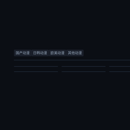
少女怪兽焦糖味
被追放的转生重骑士用游戏知识开无双
尼古喵喵
灵武大陆
完美世界
百日成王
千贺光莉,梶田大嗣,关根明良,白石晴香,三石琴乃,小西克幸,松井惠理子
大冢刚央,若山诗音,阿部菜摘子
国产动漫
日韩动漫
欧美动漫
其他动漫
内详
锦鲤,刘晴,赵双,吴楚越,阎么么,宣晓鸣
日韩动漫
日韩动漫
日韩动漫
国产动漫
国产动漫
国产动漫
2026/日本
2026/日本
2026/日本
2024/大陆
2021/大陆
2026/大陆
2026-07-03
2026-07-03
2026-07-03
2026-07-03