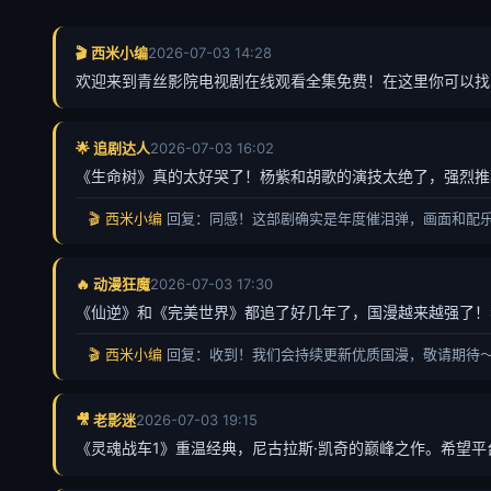
🎬 西米小编
2026-07-03 14:28
欢迎来到青丝影院电视剧在线观看全集免费！在这里你可以找
🌟 追剧达人
2026-07-03 16:02
《生命树》真的太好哭了！杨紫和胡歌的演技太绝了，强烈推
🎬 西米小编
回复：同感！这部剧确实是年度催泪弹，画面和配
🔥 动漫狂魔
2026-07-03 17:30
《仙逆》和《完美世界》都追了好几年了，国漫越来越强了！
🎬 西米小编
回复：收到！我们会持续更新优质国漫，敬请期待
🎥 老影迷
2026-07-03 19:15
《灵魂战车1》重温经典，尼古拉斯·凯奇的巅峰之作。希望