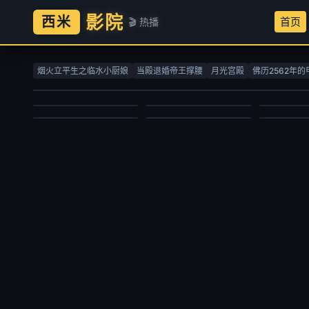
影院
西米
首页
🎬 热播
螺丝钉第一季
赴山海
七十二家
生命树
吞噬星空
灵魂战车
洪海天,海帆,黄雷,罗玉婷,刘以嘉
成毅,古力娜扎,李凯馨,徐振轩,刘梦芮,丁笑滢,张峻宁,张晓晨,丁勇岱,胡可,邱心志,曹翠芬,陈钰琪,吕颂贤,赵华为,肖燕,杨晋恒,佟梦实,李欣泽,何中华,贺刚,钱泳辰,朱亚英,马秋子,张智霖,杨丽菁,李俊逸,程相,王靖,张赫,杜俊泽,王奕珵,林泽辉,张祎格,林嘉慧,陈熹熹,魏巍
彭炽权,黄
烟火立平生之临水小厨娘
当殿退婚帝王撑腰
月光宫殿
佛历2562年的
杨紫,胡歌,李光洁,张哲华,梅婷,袁弘,杨烁,周游,金巴,冯兵,更旦,苏鑫,宋楚炎,周放,周思羽,索朗旺姆,尕玛文加,才丁扎西
赵乾景,谢莹,宋国庆,黄进则,张若瑜
欧美动漫
国产剧
国产剧
国产剧
国产动漫
动作片
2010/俄罗斯
2025/中国大陆
2008/大陆
2026/大陆
2020/大陆
2007/美国
2025-03-09
2025-09-27
2026-02-17
2026-06-30