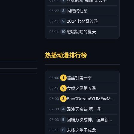
张家的鸡 高峰 栾云平
7
03-14
闪耀的恒星
8
06-27
2024七夕奇妙游
9
03-13
想唱就唱的夏天
10
03-14
主宰年番
之城墙
详
热播动漫排行榜
永濑安奈,和泉风花,千叶翔也,猪股慧士,新福樱,小林千晃,鬼头明里,波多野翔,川井田夏海
产动漫
韩动漫
022/大陆
026/日本
2026-07-03
螺丝钉第一季
1
03-09
2026-07-03
食戟之灵第五季
2
03-12
BanGDream!YUME∞MITA
3
07-03
混沌天帝诀 第一季
4
07-03
回档万次成神，诡异新娘追上门
5
07-03
末栈之望子成龙
6
03-10