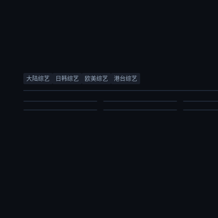
创业安徽第11季
合宿相亲2
五十公里桃花坞6
合宿相亲2
林海
徐章勋,李枖原,金曜汉
薛兆丰,梁
大陆综艺
日韩综艺
欧美综艺
港台综艺
周涛,袁咏仪,彭冠英,萧敬腾,方媛,阿如那,徐志胜,李雪琴,李嘉琦,王子奇,滕哲,徐若晗,陈鑫海,庾恩利,贺峻霖
徐章勋,李枖原,金曜汉
庞博,郭麒麟
综艺
综艺
综艺
大陆综艺
日韩综艺
大陆综艺
2026/中国大陆
2026/韩国
2026/中
2026/大陆
2026/韩国
2026/大陆
2026-07-03
2026-07-03
2026-07-03
2026-07-03