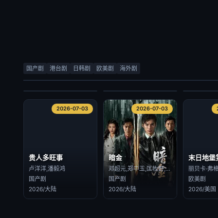
检察官室的提案
顽皮千金的贴身侍卫
当光芒消
尹道健,朴时宇
素芘察·琳索姆 Supitcha Limsommut,素缇玛·格洁万尼 Sutima Kokiatwanit
国产剧
港台剧
日韩剧
欧美剧
海外剧
日韩剧
海外剧
海外剧
2026/韩国
2026/泰国
2026/泰国
2026-07-03
2026-07-03
2026-07-03
2026-07-03
贵人多旺事
暗金
末日地堡
卢洋洋,潘毅鸿
邓超元,郑中玉,匡牧野,张腾,钟晨瑶,徐永革,赵晓明,张曦文,甄琪
国产剧
国产剧
欧美剧
2026/大陆
2026/大陆
2026/美国