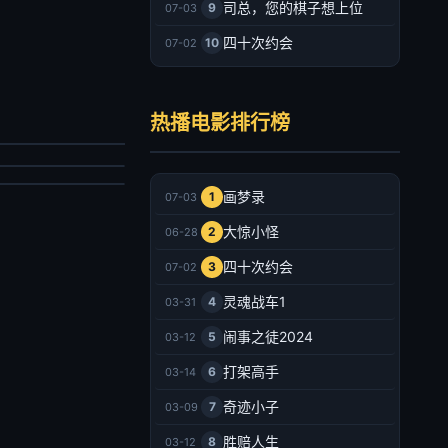
司总，您的棋子想上位
9
07-03
四十次约会
10
07-02
戮循环
叔之离奇命案
劳尔·特鲁希洛,布伦丹·费尔,基思·雅各,玛简德拉·黛芬诺,泰特·弗莱彻,米歇尔·沃特森,马修·佩奇,唐纳德·赛罗尼,洛拉·玛汀内斯-康宁安,莫里斯·格林,Carly Lepard
热播电影排行榜
翌烁,郭吟,严群辉
幻片
情片
025/美国
026/大陆
2026-07-03
画梦录
1
07-03
2026-07-03
大惊小怪
2
06-28
四十次约会
3
07-02
灵魂战车1
4
03-31
闹事之徒2024
5
03-12
打架高手
6
03-14
奇迹小子
7
03-09
胜赔人生
8
03-12