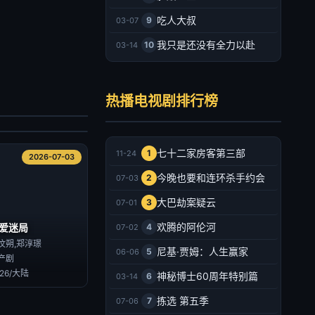
吃人大叔
9
03-07
我只是还没有全力以赴
10
03-14
墨园
郑业成,张月,马少骅,王茜华,胡耘豪,熊睿玲,齐千郡,印小天,宋禹,瑛子,王劲松,丁勇岱,吴其江,吴京安
热播电视剧排行榜
产剧
026/大陆
2026-07-03
七十二家房客第三部
1
11-24
2026-07-03
今晚也要和连环杀手约会
2
07-03
大巴劫案疑云
3
07-01
欢腾的阿伦河
爱迷局
4
07-02
汶朔,郑淳璟
尼基·贾姆：人生赢家
5
06-06
产剧
026/大陆
神秘博士60周年特别篇
6
03-14
拣选 第五季
7
07-06