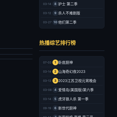
护士 第二季
8
03-14
杀人不难剧版
9
03-12
他们第二季
10
03-27
是我的西游2
民星攻略
马嘉祺,丁程鑫,宋亚轩,刘耀文,张真源,严浩翔,贺峻霖,于洋,林更新,邵兵,苏醒
热播综艺排行榜
国城,蔡尚桦
陆综艺
台综艺
026/大陆
020/台湾
2026-07-03
卧底厨神
1
07-03
2026-07-03
山海奇幻夜2023
2
03-14
2023江苏卫视元宵晚会
3
03-13
爱情岛(美国版)第六季
4
03-08
虎牙狼人杀 第一季
5
03-14
新世代厨神
6
09-19