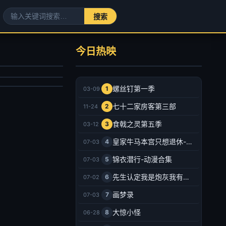
何处惹尘埃-现代言情
美世界
宣洪,邰靖懿
今日热映
锦鲤,刘晴,赵双,吴楚越,阎么么,宣晓鸣
剧
产动漫
025/大陆
021/大陆
2025-08-16
螺丝钉第一季
1
03-09
2026-07-03
七十二家房客第三部
2
11-24
食戟之灵第五季
3
03-12
皇家牛马本宫只想退休-动漫合集
4
07-03
锦衣潜行-动漫合集
5
07-03
先生认定我是炮灰我有十八皇兄撑腰-动漫合集
6
07-02
画梦录
7
07-03
大惊小怪
8
06-28