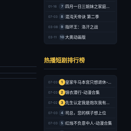
四月一日三姐妹之家庭故事
7
01-16
混沌天帝诀 第二季
8
07-03
指环王：洛汗之战
9
03-08
大奥动画版
10
03-11
秦总别追了，夫人已经嫁人了
佛系相亲，遇上较真搭档
宥廷,谢蕊伊
热播短剧排行榜
云铮,刘奕彤
剧
剧
026/中国大陆
026/中国大陆
2026-07-03
皇家牛马本宫只想退休-动漫合集
1
07-03
2026-07-03
锦衣潜行-动漫合集
2
07-03
先生认定我是炮灰我有十八皇兄撑腰-动漫合集
3
07-02
司总，您的棋子想上位
4
07-03
红烛不负意中人-动漫合集
5
07-03