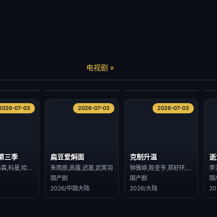
逝
炽热的他
长安女子鉴
种
查缇夏索罗尔·彭皮邦,LHONGCHANG ATIP KORSINKA
陈柏川,章慧祥
朱丽岚,张景昀
电视剧 »
港台剧
国产剧
国
2026/台湾
2026/大陆
2
2026-07-03
2026-07-03
2026-07-03
2026-07-03
2026-07-03
2026-07-03
第三季
扁豆爱焖面
克制升温
逝
丽贝卡·弗格森,科曼,哈丽特·瓦尔特,才那扎·乌奇,阿维·纳什,亚历山大·莱利,肖恩·麦克雷,雷米·米尔纳,里克·戈麦斯,比利·波斯尔思韦特,克莱尔·珀金斯,阿什利·祖克曼,杰西卡·亨维克,劳拉·伊内斯,杰西卡·布朗·芬德利,莫文·克里斯蒂,里德·伯尼,马特·克拉文,科林·汉克斯,史蒂夫·扎恩
朱雨辰,高露,迟嘉,武笑羽
钟雅婷,陈圣亨,郑舒环,姚星灏,王蕴凡,周沐,赵漾,芦鑫,丁晓明,林子璐,从瑞麟,孙征宇
李
国产剧
国产剧
国
2026/中国大陆
2026/大陆
2