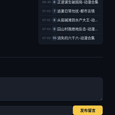
正道谋生破困局-动漫合集
6
06-30
追妻日常勿扰-都市言情
7
07-03
从盐碱滩到水产大王-动漫合集
8
07-02
囚山村我绝地反击-动漫合集
9
07-03
消失的六千六-动漫合集
10
07-03
发布留言