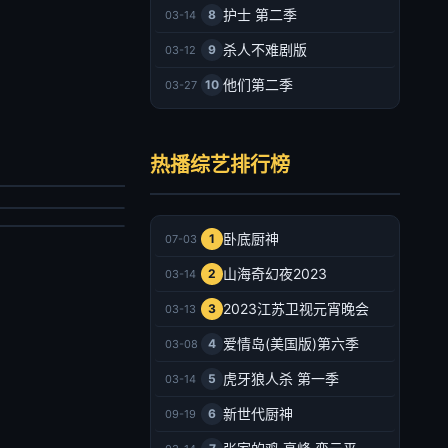
护士 第二季
8
03-14
杀人不难剧版
9
03-12
他们第二季
10
03-27
是我的西游2
民星攻略
马嘉祺,丁程鑫,宋亚轩,刘耀文,张真源,严浩翔,贺峻霖,于洋,林更新,邵兵,苏醒
热播综艺排行榜
国城,蔡尚桦
陆综艺
台综艺
026/大陆
020/台湾
2026-07-03
卧底厨神
1
07-03
2026-07-03
山海奇幻夜2023
2
03-14
2023江苏卫视元宵晚会
3
03-13
爱情岛(美国版)第六季
4
03-08
虎牙狼人杀 第一季
5
03-14
新世代厨神
6
09-19