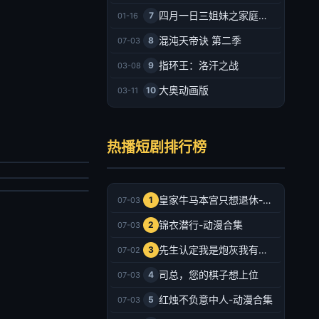
四月一日三姐妹之家庭故事
7
01-16
混沌天帝诀 第二季
8
07-03
指环王：洛汗之战
9
03-08
大奥动画版
10
03-11
秦总别追了，夫人已经嫁人了
佛系相亲，遇上较真搭档
宥廷,谢蕊伊
热播短剧排行榜
云铮,刘奕彤
剧
剧
026/中国大陆
026/中国大陆
2026-07-03
皇家牛马本宫只想退休-动漫合集
1
07-03
2026-07-03
锦衣潜行-动漫合集
2
07-03
先生认定我是炮灰我有十八皇兄撑腰-动漫合集
3
07-02
司总，您的棋子想上位
4
07-03
红烛不负意中人-动漫合集
5
07-03