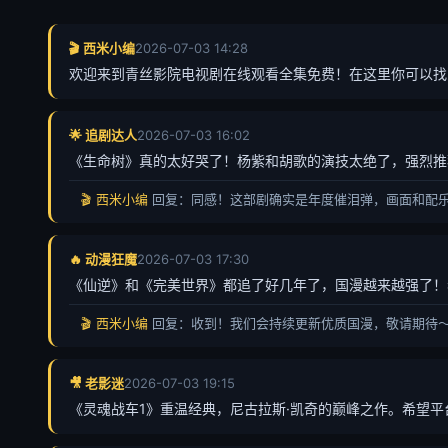
🎬 西米小编
2026-07-03 14:28
欢迎来到青丝影院电视剧在线观看全集免费！在这里你可以找
🌟 追剧达人
2026-07-03 16:02
《生命树》真的太好哭了！杨紫和胡歌的演技太绝了，强烈推
🎬 西米小编
回复：同感！这部剧确实是年度催泪弹，画面和配
🔥 动漫狂魔
2026-07-03 17:30
《仙逆》和《完美世界》都追了好几年了，国漫越来越强了！
🎬 西米小编
回复：收到！我们会持续更新优质国漫，敬请期待
🎥 老影迷
2026-07-03 19:15
《灵魂战车1》重温经典，尼古拉斯·凯奇的巅峰之作。希望