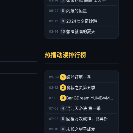
张家的鸡 高峰 栾云平
7
03-14
闪耀的恒星
8
06-27
2024七夕奇妙游
9
03-13
想唱就唱的夏天
10
03-14
主宰年番
之城墙
详
热播动漫排行榜
永濑安奈,和泉风花,千叶翔也,猪股慧士,新福樱,小林千晃,鬼头明里,波多野翔,川井田夏海
产动漫
韩动漫
022/大陆
026/日本
2026-07-03
螺丝钉第一季
1
03-09
2026-07-03
食戟之灵第五季
2
03-12
BanGDream!YUME∞MITA
3
07-03
混沌天帝诀 第一季
4
07-03
回档万次成神，诡异新娘追上门
5
07-03
末栈之望子成龙
6
03-10