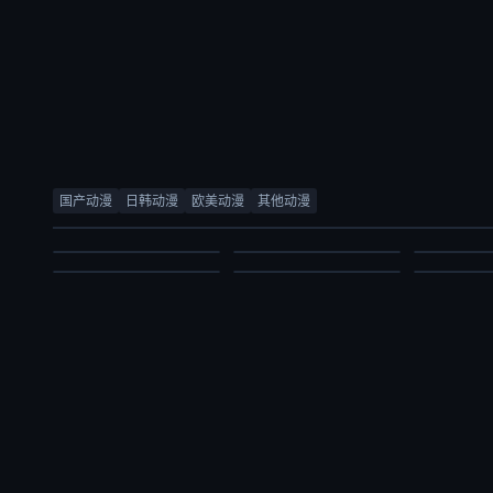
少女怪兽焦糖味
被追放的转生重骑士用游戏知识开无双
尼古喵喵
灵武大陆
完美世界
百日成王
千贺光莉,梶田大嗣,关根明良,白石晴香,三石琴乃,小西克幸,松井惠理子
大冢刚央,若山诗音,阿部菜摘子
国产动漫
日韩动漫
欧美动漫
其他动漫
内详
锦鲤,刘晴,赵双,吴楚越,阎么么,宣晓鸣
日韩动漫
日韩动漫
日韩动漫
国产动漫
国产动漫
国产动漫
2026/日本
2026/日本
2026/日本
2024/大陆
2021/大陆
2026/大陆
2026-07-03
2026-07-03
2026-07-03
2026-07-03