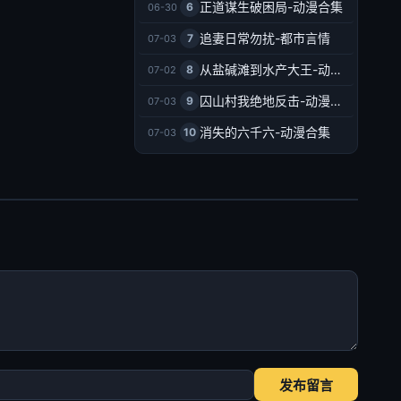
正道谋生破困局-动漫合集
6
06-30
追妻日常勿扰-都市言情
7
07-03
从盐碱滩到水产大王-动漫合集
8
07-02
囚山村我绝地反击-动漫合集
9
07-03
消失的六千六-动漫合集
10
07-03
发布留言