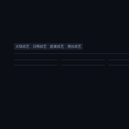
创业安徽第11季
合宿相亲2
五十公里桃花坞6
合宿相亲2
林海
徐章勋,李枖原,金曜汉
薛兆丰,梁
大陆综艺
日韩综艺
欧美综艺
港台综艺
周涛,袁咏仪,彭冠英,萧敬腾,方媛,阿如那,徐志胜,李雪琴,李嘉琦,王子奇,滕哲,徐若晗,陈鑫海,庾恩利,贺峻霖
徐章勋,李枖原,金曜汉
庞博,郭麒麟
综艺
综艺
综艺
大陆综艺
日韩综艺
大陆综艺
2026/中国大陆
2026/韩国
2026/中
2026/大陆
2026/韩国
2026/大陆
2026-07-03
2026-07-03
2026-07-03
2026-07-03