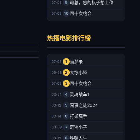
司总，您的棋子想上位
9
07-03
四十次约会
10
07-02
戮循环
叔之离奇命案
劳尔·特鲁希洛,布伦丹·费尔,基思·雅各,玛简德拉·黛芬诺,泰特·弗莱彻,米歇尔·沃特森,马修·佩奇,唐纳德·赛罗尼,洛拉·玛汀内斯-康宁安,莫里斯·格林,Carly Lepard
热播电影排行榜
翌烁,郭吟,严群辉
幻片
情片
025/美国
026/大陆
2026-07-03
画梦录
1
07-03
2026-07-03
大惊小怪
2
06-28
四十次约会
3
07-02
灵魂战车1
4
03-31
闹事之徒2024
5
03-12
打架高手
6
03-14
奇迹小子
7
03-09
胜赔人生
8
03-12