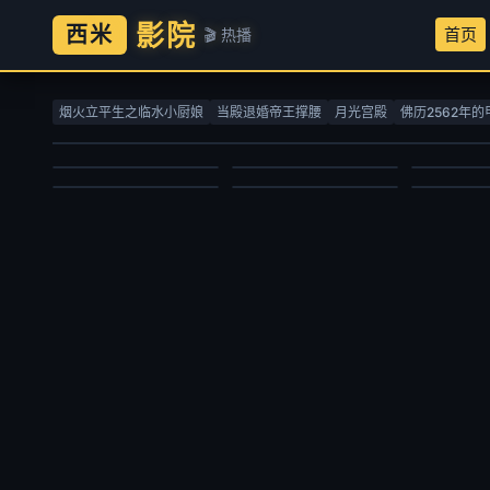
影院
西米
首页
🎬 热播
螺丝钉第一季
赴山海
七十二家
生命树
吞噬星空
灵魂战车
洪海天,海帆,黄雷,罗玉婷,刘以嘉
成毅,古力娜扎,李凯馨,徐振轩,刘梦芮,丁笑滢,张峻宁,张晓晨,丁勇岱,胡可,邱心志,曹翠芬,陈钰琪,吕颂贤,赵华为,肖燕,杨晋恒,佟梦实,李欣泽,何中华,贺刚,钱泳辰,朱亚英,马秋子,张智霖,杨丽菁,李俊逸,程相,王靖,张赫,杜俊泽,王奕珵,林泽辉,张祎格,林嘉慧,陈熹熹,魏巍
彭炽权,黄
烟火立平生之临水小厨娘
当殿退婚帝王撑腰
月光宫殿
佛历2562年的
杨紫,胡歌,李光洁,张哲华,梅婷,袁弘,杨烁,周游,金巴,冯兵,更旦,苏鑫,宋楚炎,周放,周思羽,索朗旺姆,尕玛文加,才丁扎西
赵乾景,谢莹,宋国庆,黄进则,张若瑜
欧美动漫
国产剧
国产剧
国产剧
国产动漫
动作片
2010/俄罗斯
2025/中国大陆
2008/大陆
2026/大陆
2020/大陆
2007/美国
2025-03-09
2025-09-27
2026-02-17
2026-06-30