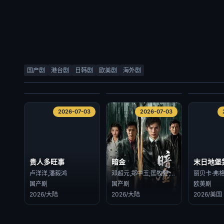
检察官室的提案
顽皮千金的贴身侍卫
当光芒消
尹道健,朴时宇
素芘察·琳索姆 Supitcha Limsommut,素缇玛·格洁万尼 Sutima Kokiatwanit
国产剧
港台剧
日韩剧
欧美剧
海外剧
日韩剧
海外剧
海外剧
2026/韩国
2026/泰国
2026/泰国
2026-07-03
2026-07-03
2026-07-03
2026-07-03
贵人多旺事
暗金
末日地堡
卢洋洋,潘毅鸿
邓超元,郑中玉,匡牧野,张腾,钟晨瑶,徐永革,赵晓明,张曦文,甄琪
国产剧
国产剧
欧美剧
2026/大陆
2026/大陆
2026/美国