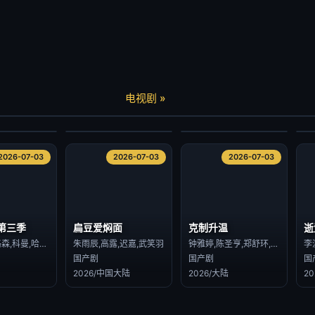
逝
炽热的他
长安女子鉴
种
查缇夏索罗尔·彭皮邦,LHONGCHANG ATIP KORSINKA
陈柏川,章慧祥
朱丽岚,张景昀
电视剧 »
港台剧
国产剧
国
2026/台湾
2026/大陆
2
2026-07-03
2026-07-03
2026-07-03
2026-07-03
2026-07-03
2026-07-03
第三季
扁豆爱焖面
克制升温
逝
丽贝卡·弗格森,科曼,哈丽特·瓦尔特,才那扎·乌奇,阿维·纳什,亚历山大·莱利,肖恩·麦克雷,雷米·米尔纳,里克·戈麦斯,比利·波斯尔思韦特,克莱尔·珀金斯,阿什利·祖克曼,杰西卡·亨维克,劳拉·伊内斯,杰西卡·布朗·芬德利,莫文·克里斯蒂,里德·伯尼,马特·克拉文,科林·汉克斯,史蒂夫·扎恩
朱雨辰,高露,迟嘉,武笑羽
钟雅婷,陈圣亨,郑舒环,姚星灏,王蕴凡,周沐,赵漾,芦鑫,丁晓明,林子璐,从瑞麟,孙征宇
李
国产剧
国产剧
国
2026/中国大陆
2026/大陆
2