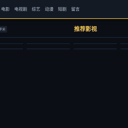
电影
电视剧
综艺
动漫
短剧
留言
房客第三部
牧神记
仙逆
1
书卷一梦
闪耀的恒星
完
伟香
张若瑜,李欣,程玉珠,杜晴晴,虞晓旭,于凯隆,高嗣航,张恒,王宇航,刘宇轩,唐昊
边江,史泽鲲,张惠霖,刘思岑
史
推荐影视
甲米
尼古拉斯·凯奇,伊娃·门德斯,彼得·方达,山姆·艾里奥特,韦斯·本特利
李一桐,刘宇宁,祝绪丹,王以纶,王佑硕,王成思,苏梦芸,王丽娜,李卿,郭笑天,昌隆,吕行,张垒,黄维德,贾景晖,陈紫函,宋继扬,凌美仕
虞书欣,丁禹兮,祝绪丹,杨仕泽
国产动漫
国产动漫
短
国产剧
大陆综艺
国
2024/大陆
2023/中国大陆
2
2025/大陆
2024/大陆
2
2025-11-24
2026-06-29
2026-06-29
2025-03-31
2025-07-12
2025-06-27