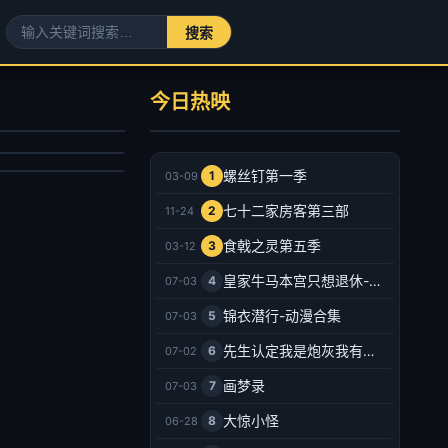
何处惹尘埃-现代言情
美世界
宣洪,邰靖懿
今日热映
锦鲤,刘晴,赵双,吴楚越,阎么么,宣晓鸣
剧
产动漫
025/大陆
021/大陆
2025-08-16
螺丝钉第一季
1
03-09
2026-07-03
七十二家房客第三部
2
11-24
食戟之灵第五季
3
03-12
皇家牛马本宫只想退休-动漫合集
4
07-03
锦衣潜行-动漫合集
5
07-03
先生认定我是炮灰我有十八皇兄撑腰-动漫合集
6
07-02
画梦录
7
07-03
大惊小怪
8
06-28