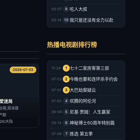
吃人大叔
9
03-07
我只是还没有全力以赴
10
03-14
墨园
郑业成,张月,马少骅,王茜华,胡耘豪,熊睿玲,齐千郡,印小天,宋禹,瑛子,王劲松,丁勇岱,吴其江,吴京安
热播电视剧排行榜
产剧
026/大陆
2026-07-03
七十二家房客第三部
1
11-24
2026-07-03
今晚也要和连环杀手约会
2
07-03
大巴劫案疑云
3
07-01
欢腾的阿伦河
爱迷局
4
07-02
汶朔,郑淳璟
尼基·贾姆：人生赢家
5
06-06
产剧
026/大陆
神秘博士60周年特别篇
6
03-14
拣选 第五季
7
07-06