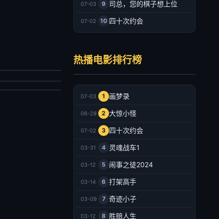
司总，您的棋子想上位
9
07-03
四十次约会
10
07-02
戮循环
叔之离奇命案
劳尔·特鲁希洛,布伦丹·费尔,基思·雅各,玛简德拉·黛芬诺,泰特·弗莱彻,米歇尔·沃特森,马修·佩奇,唐纳德·赛罗尼,洛拉·玛汀内斯-康宁安,莫里斯·格林,Carly Lepard
热播电影排行榜
翌烁,郭吟,严群辉
幻片
情片
025/美国
026/大陆
2026-07-03
画梦录
1
07-03
2026-07-03
大惊小怪
2
06-28
四十次约会
3
07-02
灵魂战车1
4
03-31
闹事之徒2024
5
03-12
打架高手
6
03-14
奇迹小子
7
03-09
胜赔人生
8
03-12