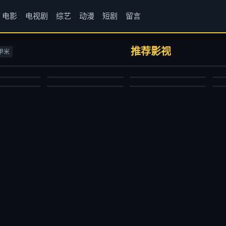
电影
电视剧
综艺
动漫
短剧
留言
房客第三部
牧神记
仙逆
1
书卷一梦
闪耀的恒星
完
伟香
张若瑜,李欣,程玉珠,杜晴晴,虞晓旭,于凯隆,高嗣航,张恒,王宇航,刘宇轩,唐昊
边江,史泽鲲,张惠霖,刘思岑
史
推荐影视
甲米
尼古拉斯·凯奇,伊娃·门德斯,彼得·方达,山姆·艾里奥特,韦斯·本特利
李一桐,刘宇宁,祝绪丹,王以纶,王佑硕,王成思,苏梦芸,王丽娜,李卿,郭笑天,昌隆,吕行,张垒,黄维德,贾景晖,陈紫函,宋继扬,凌美仕
虞书欣,丁禹兮,祝绪丹,杨仕泽
国产动漫
国产动漫
短
国产剧
大陆综艺
国
2024/大陆
2023/中国大陆
2
2025/大陆
2024/大陆
2
2025-11-24
2026-06-29
2026-06-29
2025-03-31
2025-07-12
2025-06-27