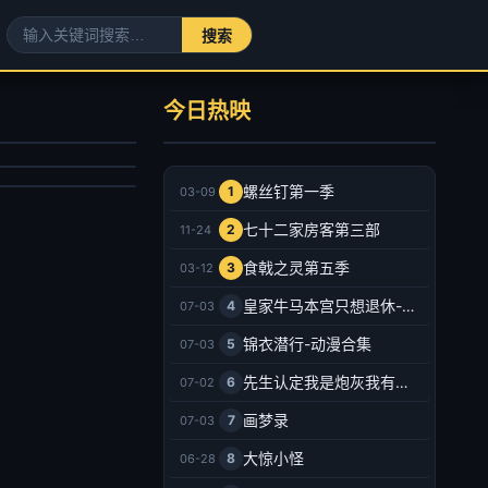
何处惹尘埃-现代言情
美世界
宣洪,邰靖懿
今日热映
锦鲤,刘晴,赵双,吴楚越,阎么么,宣晓鸣
剧
产动漫
025/大陆
021/大陆
2025-08-16
螺丝钉第一季
1
03-09
2026-07-03
七十二家房客第三部
2
11-24
食戟之灵第五季
3
03-12
皇家牛马本宫只想退休-动漫合集
4
07-03
锦衣潜行-动漫合集
5
07-03
先生认定我是炮灰我有十八皇兄撑腰-动漫合集
6
07-02
画梦录
7
07-03
大惊小怪
8
06-28