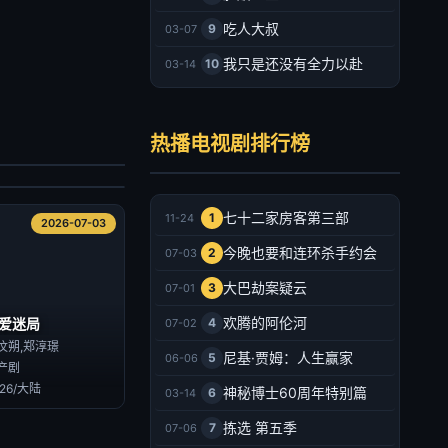
吃人大叔
9
03-07
我只是还没有全力以赴
10
03-14
墨园
郑业成,张月,马少骅,王茜华,胡耘豪,熊睿玲,齐千郡,印小天,宋禹,瑛子,王劲松,丁勇岱,吴其江,吴京安
热播电视剧排行榜
产剧
026/大陆
2026-07-03
七十二家房客第三部
1
11-24
2026-07-03
今晚也要和连环杀手约会
2
07-03
大巴劫案疑云
3
07-01
欢腾的阿伦河
爱迷局
4
07-02
汶朔,郑淳璟
尼基·贾姆：人生赢家
5
06-06
产剧
026/大陆
神秘博士60周年特别篇
6
03-14
拣选 第五季
7
07-06