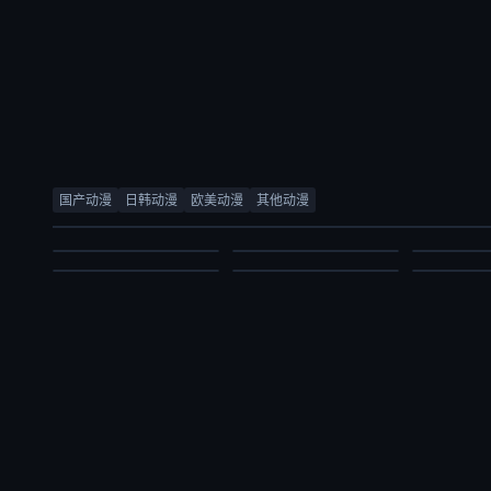
少女怪兽焦糖味
被追放的转生重骑士用游戏知识开无双
尼古喵喵
灵武大陆
完美世界
百日成王
千贺光莉,梶田大嗣,关根明良,白石晴香,三石琴乃,小西克幸,松井惠理子
大冢刚央,若山诗音,阿部菜摘子
国产动漫
日韩动漫
欧美动漫
其他动漫
内详
锦鲤,刘晴,赵双,吴楚越,阎么么,宣晓鸣
日韩动漫
日韩动漫
日韩动漫
国产动漫
国产动漫
国产动漫
2026/日本
2026/日本
2026/日本
2024/大陆
2021/大陆
2026/大陆
2026-07-03
2026-07-03
2026-07-03
2026-07-03