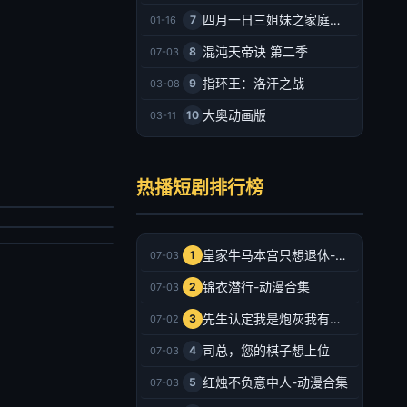
四月一日三姐妹之家庭故事
7
01-16
混沌天帝诀 第二季
8
07-03
指环王：洛汗之战
9
03-08
大奥动画版
10
03-11
秦总别追了，夫人已经嫁人了
佛系相亲，遇上较真搭档
宥廷,谢蕊伊
热播短剧排行榜
云铮,刘奕彤
剧
剧
026/中国大陆
026/中国大陆
2026-07-03
皇家牛马本宫只想退休-动漫合集
1
07-03
2026-07-03
锦衣潜行-动漫合集
2
07-03
先生认定我是炮灰我有十八皇兄撑腰-动漫合集
3
07-02
司总，您的棋子想上位
4
07-03
红烛不负意中人-动漫合集
5
07-03