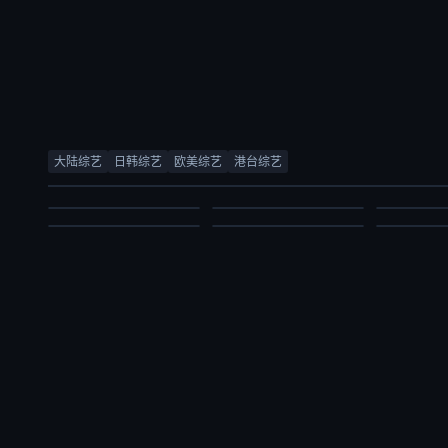
创业安徽第11季
合宿相亲2
五十公里桃花坞6
合宿相亲2
林海
徐章勋,李枖原,金曜汉
薛兆丰,梁
大陆综艺
日韩综艺
欧美综艺
港台综艺
周涛,袁咏仪,彭冠英,萧敬腾,方媛,阿如那,徐志胜,李雪琴,李嘉琦,王子奇,滕哲,徐若晗,陈鑫海,庾恩利,贺峻霖
徐章勋,李枖原,金曜汉
庞博,郭麒麟
综艺
综艺
综艺
大陆综艺
日韩综艺
大陆综艺
2026/中国大陆
2026/韩国
2026/中
2026/大陆
2026/韩国
2026/大陆
2026-07-03
2026-07-03
2026-07-03
2026-07-03