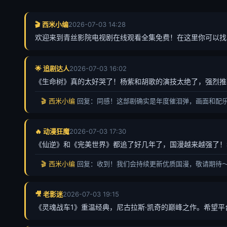
🎬 西米小编
2026-07-03 14:28
欢迎来到青丝影院电视剧在线观看全集免费！在这里你可以找
🌟 追剧达人
2026-07-03 16:02
《生命树》真的太好哭了！杨紫和胡歌的演技太绝了，强烈推
🎬 西米小编
回复：同感！这部剧确实是年度催泪弹，画面和配
🔥 动漫狂魔
2026-07-03 17:30
《仙逆》和《完美世界》都追了好几年了，国漫越来越强了！
🎬 西米小编
回复：收到！我们会持续更新优质国漫，敬请期待
🎥 老影迷
2026-07-03 19:15
《灵魂战车1》重温经典，尼古拉斯·凯奇的巅峰之作。希望