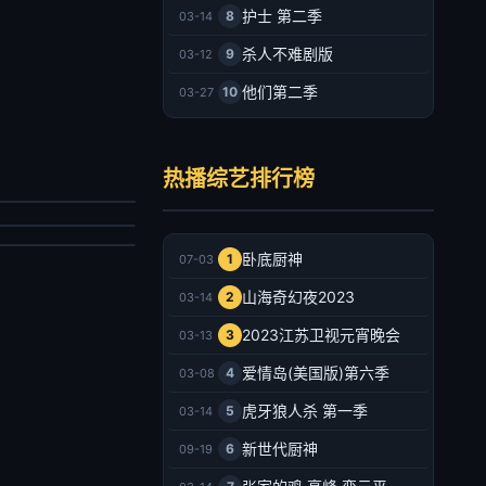
护士 第二季
8
03-14
杀人不难剧版
9
03-12
他们第二季
10
03-27
是我的西游2
民星攻略
马嘉祺,丁程鑫,宋亚轩,刘耀文,张真源,严浩翔,贺峻霖,于洋,林更新,邵兵,苏醒
热播综艺排行榜
国城,蔡尚桦
陆综艺
台综艺
026/大陆
020/台湾
2026-07-03
卧底厨神
1
07-03
2026-07-03
山海奇幻夜2023
2
03-14
2023江苏卫视元宵晚会
3
03-13
爱情岛(美国版)第六季
4
03-08
虎牙狼人杀 第一季
5
03-14
新世代厨神
6
09-19