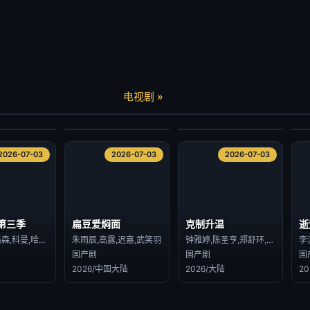
逝
炽热的他
长安女子鉴
种
查缇夏索罗尔·彭皮邦,LHONGCHANG ATIP KORSINKA
陈柏川,章慧祥
朱丽岚,张景昀
电视剧 »
港台剧
国产剧
国
2026/台湾
2026/大陆
2
2026-07-03
2026-07-03
2026-07-03
2026-07-03
2026-07-03
2026-07-03
第三季
扁豆爱焖面
克制升温
逝
丽贝卡·弗格森,科曼,哈丽特·瓦尔特,才那扎·乌奇,阿维·纳什,亚历山大·莱利,肖恩·麦克雷,雷米·米尔纳,里克·戈麦斯,比利·波斯尔思韦特,克莱尔·珀金斯,阿什利·祖克曼,杰西卡·亨维克,劳拉·伊内斯,杰西卡·布朗·芬德利,莫文·克里斯蒂,里德·伯尼,马特·克拉文,科林·汉克斯,史蒂夫·扎恩
朱雨辰,高露,迟嘉,武笑羽
钟雅婷,陈圣亨,郑舒环,姚星灏,王蕴凡,周沐,赵漾,芦鑫,丁晓明,林子璐,从瑞麟,孙征宇
李
国产剧
国产剧
国
2026/中国大陆
2026/大陆
2