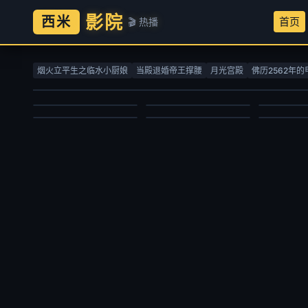
影院
西米
首页
🎬 热播
螺丝钉第一季
赴山海
七十二家
生命树
吞噬星空
灵魂战车
洪海天,海帆,黄雷,罗玉婷,刘以嘉
成毅,古力娜扎,李凯馨,徐振轩,刘梦芮,丁笑滢,张峻宁,张晓晨,丁勇岱,胡可,邱心志,曹翠芬,陈钰琪,吕颂贤,赵华为,肖燕,杨晋恒,佟梦实,李欣泽,何中华,贺刚,钱泳辰,朱亚英,马秋子,张智霖,杨丽菁,李俊逸,程相,王靖,张赫,杜俊泽,王奕珵,林泽辉,张祎格,林嘉慧,陈熹熹,魏巍
彭炽权,黄
烟火立平生之临水小厨娘
当殿退婚帝王撑腰
月光宫殿
佛历2562年的
杨紫,胡歌,李光洁,张哲华,梅婷,袁弘,杨烁,周游,金巴,冯兵,更旦,苏鑫,宋楚炎,周放,周思羽,索朗旺姆,尕玛文加,才丁扎西
赵乾景,谢莹,宋国庆,黄进则,张若瑜
欧美动漫
国产剧
国产剧
国产剧
国产动漫
动作片
2010/俄罗斯
2025/中国大陆
2008/大陆
2026/大陆
2020/大陆
2007/美国
2025-03-09
2025-09-27
2026-02-17
2026-06-30