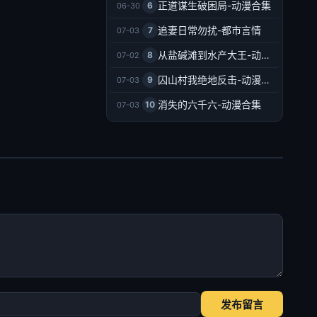
正道谋生破困局-动漫合集
6
06-30
追妻日常勿扰-都市言情
7
07-03
从盐碱滩到水产大王-动漫合集
8
07-02
囚山村我绝地反击-动漫合集
9
07-03
消失的六千六-动漫合集
10
07-03
发布留言