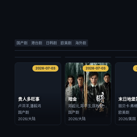
检察官室的提案
顽皮千金的贴身侍卫
当光芒消
尹道健,朴时宇
素芘察·琳索姆 Supitcha Limsommut,素缇玛·格洁万尼 Sutima Kokiatwanit
国产剧
港台剧
日韩剧
欧美剧
海外剧
日韩剧
海外剧
海外剧
2026/韩国
2026/泰国
2026/泰国
2026-07-03
2026-07-03
2026-07-03
2026-07-03
贵人多旺事
暗金
末日地堡
卢洋洋,潘毅鸿
邓超元,郑中玉,匡牧野,张腾,钟晨瑶,徐永革,赵晓明,张曦文,甄琪
国产剧
国产剧
欧美剧
2026/大陆
2026/大陆
2026/美国