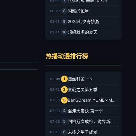
张家的鸡 高峰 栾云平
7
03-14
闪耀的恒星
8
06-27
2024七夕奇妙游
9
03-13
想唱就唱的夏天
10
03-14
主宰年番
之城墙
详
热播动漫排行榜
永濑安奈,和泉风花,千叶翔也,猪股慧士,新福樱,小林千晃,鬼头明里,波多野翔,川井田夏海
产动漫
韩动漫
022/大陆
026/日本
2026-07-03
螺丝钉第一季
1
03-09
2026-07-03
食戟之灵第五季
2
03-12
BanGDream!YUME∞MITA
3
07-03
混沌天帝诀 第一季
4
07-03
回档万次成神，诡异新娘追上门
5
07-03
末栈之望子成龙
6
03-10