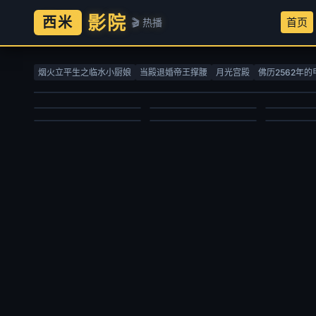
影院
西米
首页
🎬 热播
螺丝钉第一季
赴山海
七十二家
生命树
吞噬星空
灵魂战车
洪海天,海帆,黄雷,罗玉婷,刘以嘉
成毅,古力娜扎,李凯馨,徐振轩,刘梦芮,丁笑滢,张峻宁,张晓晨,丁勇岱,胡可,邱心志,曹翠芬,陈钰琪,吕颂贤,赵华为,肖燕,杨晋恒,佟梦实,李欣泽,何中华,贺刚,钱泳辰,朱亚英,马秋子,张智霖,杨丽菁,李俊逸,程相,王靖,张赫,杜俊泽,王奕珵,林泽辉,张祎格,林嘉慧,陈熹熹,魏巍
彭炽权,黄
烟火立平生之临水小厨娘
当殿退婚帝王撑腰
月光宫殿
佛历2562年的
杨紫,胡歌,李光洁,张哲华,梅婷,袁弘,杨烁,周游,金巴,冯兵,更旦,苏鑫,宋楚炎,周放,周思羽,索朗旺姆,尕玛文加,才丁扎西
赵乾景,谢莹,宋国庆,黄进则,张若瑜
欧美动漫
国产剧
国产剧
国产剧
国产动漫
动作片
2010/俄罗斯
2025/中国大陆
2008/大陆
2026/大陆
2020/大陆
2007/美国
2025-03-09
2025-09-27
2026-02-17
2026-06-30