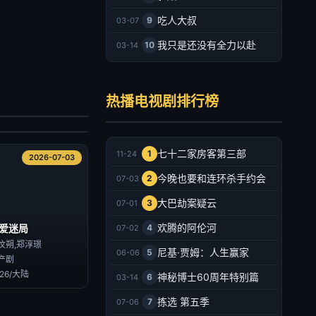
吃人大叔
9
03-07
我只是还没有全力以赴
10
03-14
墨园
郑业成,张月,马少骅,王茜华,胡耘豪,熊睿玲,齐千郡,印小天,宋禹,瑛子,王劲松,丁勇岱,吴其江,吴京安
热播电视剧排行榜
产剧
026/大陆
2026-07-03
七十二家房客第三部
1
11-24
2026-07-03
今晚也要和连环杀手约会
2
07-03
大巴劫案疑云
3
07-01
欢腾的阿伦河
爱迷局
4
07-02
汶朔,郑淳璟
尼基·贾姆：人生赢家
5
06-06
产剧
026/大陆
神秘博士60周年特别篇
6
03-14
拣选 第五季
7
07-06