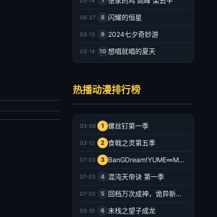
张家的鸡 高峰 栾云平
7
03-14
闪耀的恒星
8
06-27
2024七夕奇妙游
9
03-13
想唱就唱的夏天
10
03-14
主宰年番
之城墙
详
热播动漫排行榜
永濑安奈,和泉风花,千叶翔也,猪股慧士,新福樱,小林千晃,鬼头明里,波多野翔,川井田夏海
产动漫
韩动漫
022/大陆
026/日本
2026-07-03
螺丝钉第一季
1
03-09
2026-07-03
食戟之灵第五季
2
03-12
BanGDream!YUME∞MITA
3
07-03
混沌天帝诀 第一季
4
07-03
回档万次成神，诡异新娘追上门
5
07-03
末栈之望子成龙
6
03-10