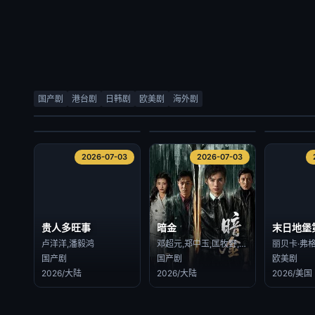
检察官室的提案
顽皮千金的贴身侍卫
当光芒消
尹道健,朴时宇
素芘察·琳索姆 Supitcha Limsommut,素缇玛·格洁万尼 Sutima Kokiatwanit
国产剧
港台剧
日韩剧
欧美剧
海外剧
日韩剧
海外剧
海外剧
2026/韩国
2026/泰国
2026/泰国
2026-07-03
2026-07-03
2026-07-03
2026-07-03
贵人多旺事
暗金
末日地堡
卢洋洋,潘毅鸿
邓超元,郑中玉,匡牧野,张腾,钟晨瑶,徐永革,赵晓明,张曦文,甄琪
国产剧
国产剧
欧美剧
2026/大陆
2026/大陆
2026/美国