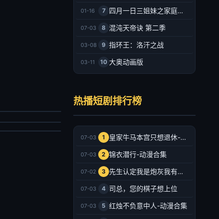
四月一日三姐妹之家庭故事
7
01-16
混沌天帝诀 第二季
8
07-03
指环王：洛汗之战
9
03-08
大奥动画版
10
03-11
秦总别追了，夫人已经嫁人了
佛系相亲，遇上较真搭档
宥廷,谢蕊伊
热播短剧排行榜
云铮,刘奕彤
剧
剧
026/中国大陆
026/中国大陆
2026-07-03
皇家牛马本宫只想退休-动漫合集
1
07-03
2026-07-03
锦衣潜行-动漫合集
2
07-03
先生认定我是炮灰我有十八皇兄撑腰-动漫合集
3
07-02
司总，您的棋子想上位
4
07-03
红烛不负意中人-动漫合集
5
07-03