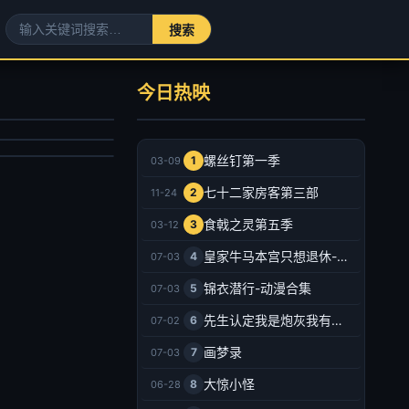
何处惹尘埃-现代言情
美世界
宣洪,邰靖懿
今日热映
锦鲤,刘晴,赵双,吴楚越,阎么么,宣晓鸣
剧
产动漫
025/大陆
021/大陆
2025-08-16
螺丝钉第一季
1
03-09
2026-07-03
七十二家房客第三部
2
11-24
食戟之灵第五季
3
03-12
皇家牛马本宫只想退休-动漫合集
4
07-03
锦衣潜行-动漫合集
5
07-03
先生认定我是炮灰我有十八皇兄撑腰-动漫合集
6
07-02
画梦录
7
07-03
大惊小怪
8
06-28