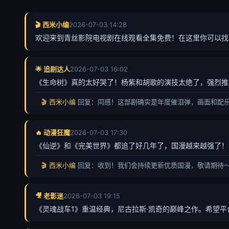
🎬 西米小编
2026-07-03 14:28
欢迎来到青丝影院电视剧在线观看全集免费！在这里你可以找
🌟 追剧达人
2026-07-03 16:02
《生命树》真的太好哭了！杨紫和胡歌的演技太绝了，强烈推
🎬 西米小编
回复：同感！这部剧确实是年度催泪弹，画面和配
🔥 动漫狂魔
2026-07-03 17:30
《仙逆》和《完美世界》都追了好几年了，国漫越来越强了！
🎬 西米小编
回复：收到！我们会持续更新优质国漫，敬请期待
🎥 老影迷
2026-07-03 19:15
《灵魂战车1》重温经典，尼古拉斯·凯奇的巅峰之作。希望