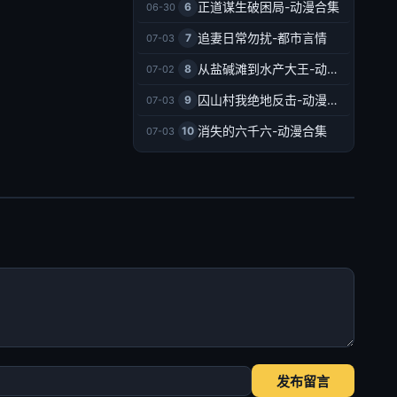
正道谋生破困局-动漫合集
6
06-30
追妻日常勿扰-都市言情
7
07-03
从盐碱滩到水产大王-动漫合集
8
07-02
囚山村我绝地反击-动漫合集
9
07-03
消失的六千六-动漫合集
10
07-03
发布留言