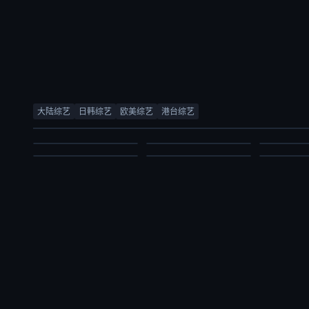
创业安徽第11季
合宿相亲2
五十公里桃花坞6
合宿相亲2
林海
徐章勋,李枖原,金曜汉
薛兆丰,梁
大陆综艺
日韩综艺
欧美综艺
港台综艺
周涛,袁咏仪,彭冠英,萧敬腾,方媛,阿如那,徐志胜,李雪琴,李嘉琦,王子奇,滕哲,徐若晗,陈鑫海,庾恩利,贺峻霖
徐章勋,李枖原,金曜汉
庞博,郭麒麟
综艺
综艺
综艺
大陆综艺
日韩综艺
大陆综艺
2026/中国大陆
2026/韩国
2026/中
2026/大陆
2026/韩国
2026/大陆
2026-07-03
2026-07-03
2026-07-03
2026-07-03