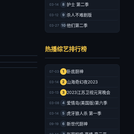
护士 第二季
8
03-14
杀人不难剧版
9
03-12
他们第二季
10
03-27
是我的西游2
民星攻略
马嘉祺,丁程鑫,宋亚轩,刘耀文,张真源,严浩翔,贺峻霖,于洋,林更新,邵兵,苏醒
热播综艺排行榜
国城,蔡尚桦
陆综艺
台综艺
026/大陆
020/台湾
2026-07-03
卧底厨神
1
07-03
2026-07-03
山海奇幻夜2023
2
03-14
2023江苏卫视元宵晚会
3
03-13
爱情岛(美国版)第六季
4
03-08
虎牙狼人杀 第一季
5
03-14
新世代厨神
6
09-19