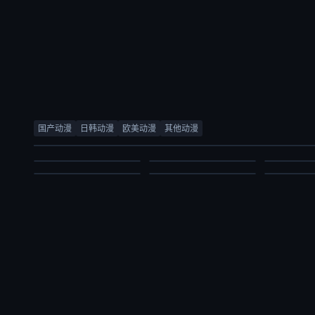
少女怪兽焦糖味
被追放的转生重骑士用游戏知识开无双
尼古喵喵
灵武大陆
完美世界
百日成王
千贺光莉,梶田大嗣,关根明良,白石晴香,三石琴乃,小西克幸,松井惠理子
大冢刚央,若山诗音,阿部菜摘子
国产动漫
日韩动漫
欧美动漫
其他动漫
内详
锦鲤,刘晴,赵双,吴楚越,阎么么,宣晓鸣
日韩动漫
日韩动漫
日韩动漫
国产动漫
国产动漫
国产动漫
2026/日本
2026/日本
2026/日本
2024/大陆
2021/大陆
2026/大陆
2026-07-03
2026-07-03
2026-07-03
2026-07-03