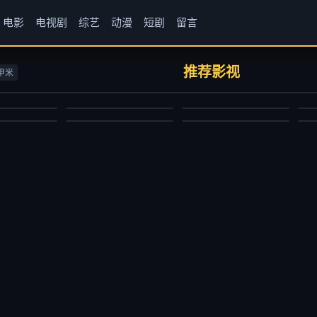
电影
电视剧
综艺
动漫
短剧
留言
房客第三部
牧神记
仙逆
1
书卷一梦
闪耀的恒星
完
伟香
张若瑜,李欣,程玉珠,杜晴晴,虞晓旭,于凯隆,高嗣航,张恒,王宇航,刘宇轩,唐昊
边江,史泽鲲,张惠霖,刘思岑
史
推荐影视
甲米
尼古拉斯·凯奇,伊娃·门德斯,彼得·方达,山姆·艾里奥特,韦斯·本特利
李一桐,刘宇宁,祝绪丹,王以纶,王佑硕,王成思,苏梦芸,王丽娜,李卿,郭笑天,昌隆,吕行,张垒,黄维德,贾景晖,陈紫函,宋继扬,凌美仕
虞书欣,丁禹兮,祝绪丹,杨仕泽
国产动漫
国产动漫
短
国产剧
大陆综艺
国
2024/大陆
2023/中国大陆
2
2025/大陆
2024/大陆
2
2025-11-24
2026-06-29
2026-06-29
2025-03-31
2025-07-12
2025-06-27