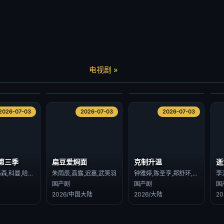
逝
炽热的他
长安女子鉴
种
查缇夏索罗尔·彭皮邦,LHONGCHANG ATIP KORSINKA
陈柏川,章慧祥
朱丽岚,张景昀
电视剧 »
港台剧
国产剧
国
2026/台湾
2026/大陆
2
2026-07-03
2026-07-03
2026-07-03
2026-07-03
2026-07-03
2026-07-03
第三季
扁豆爱焖面
克制升温
逝
丽贝卡·弗格森,科曼,哈丽特·瓦尔特,才那扎·乌奇,阿维·纳什,亚历山大·莱利,肖恩·麦克雷,雷米·米尔纳,里克·戈麦斯,比利·波斯尔思韦特,克莱尔·珀金斯,阿什利·祖克曼,杰西卡·亨维克,劳拉·伊内斯,杰西卡·布朗·芬德利,莫文·克里斯蒂,里德·伯尼,马特·克拉文,科林·汉克斯,史蒂夫·扎恩
朱雨辰,高露,迟嘉,武笑羽
钟雅婷,陈圣亨,郑舒环,姚星灏,王蕴凡,周沐,赵漾,芦鑫,丁晓明,林子璐,从瑞麟,孙征宇
李
国产剧
国产剧
国
2026/中国大陆
2026/大陆
2