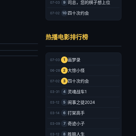
司总，您的棋子想上位
9
07-03
四十次约会
10
07-02
戮循环
叔之离奇命案
劳尔·特鲁希洛,布伦丹·费尔,基思·雅各,玛简德拉·黛芬诺,泰特·弗莱彻,米歇尔·沃特森,马修·佩奇,唐纳德·赛罗尼,洛拉·玛汀内斯-康宁安,莫里斯·格林,Carly Lepard
热播电影排行榜
翌烁,郭吟,严群辉
幻片
情片
025/美国
026/大陆
2026-07-03
画梦录
1
07-03
2026-07-03
大惊小怪
2
06-28
四十次约会
3
07-02
灵魂战车1
4
03-31
闹事之徒2024
5
03-12
打架高手
6
03-14
奇迹小子
7
03-09
胜赔人生
8
03-12